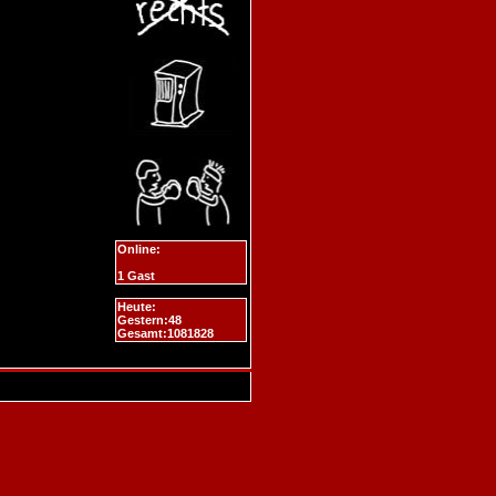
Online:
1 Gast
Heute:
Gestern:48
Gesamt:1081828