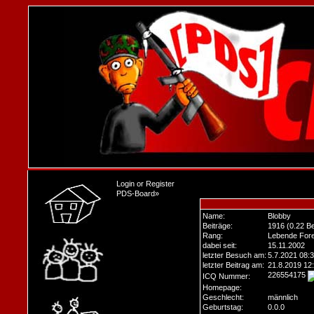
Login
or
Register
PDS-Board
»
Name:
Blobby
Beiträge:
1916 (0.22 Be
Rang:
Lebende Fore
dabei seit:
15.11.2002
letzter Besuch am:
5.7.2021 08:
letzter Beitrag am:
21.8.2019 12
226554175
ICQ Nummer:
Homepage:
Geschlecht:
männlich
Geburtstag:
0.0.0