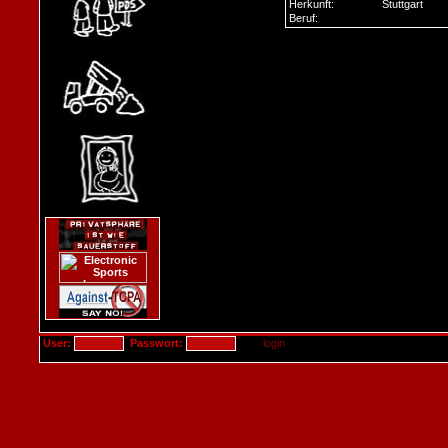
Herkunft:
Stuttgart
Beruf:
User:
Passwort: