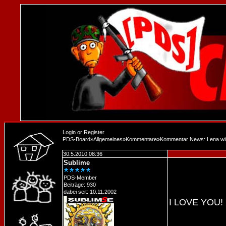
Login
or
Register
PDS-Board
»
Allgemeines
»
Kommentare
»
Kommentar News: Lena wi
30.5.2010 08:36
Sublime
PDS-Member
Beiträge: 930
dabei seit: 10.11.2002
I LOVE YOU!