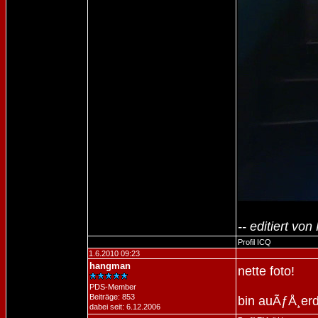
-- editiert vo
Profil
ICQ
1.6.2010 09:23
hangman
nette foto!
PDS-Member
Beiträge: 853
bin auÃƒÅ¸erd
dabei seit: 6.12.2006