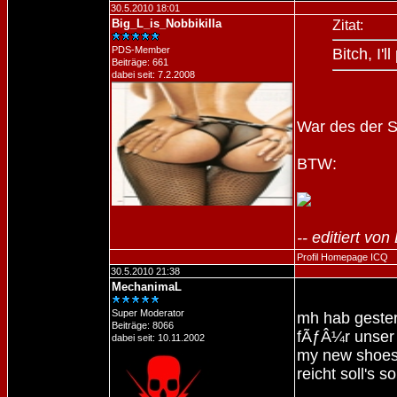
30.5.2010 18:01
Big_L_is_Nobbikilla
Zitat:
PDS-Member
Bitch, I'l
Beiträge: 661
dabei seit: 7.2.2008
War des der 
BTW:
-- editiert vo
Profil
Homepage
ICQ
30.5.2010 21:38
MechanimaL
Super Moderator
mh hab gester
Beiträge: 8066
fÃƒÂ¼r unser s
dabei seit: 10.11.2002
my new shoes 
reicht soll's 