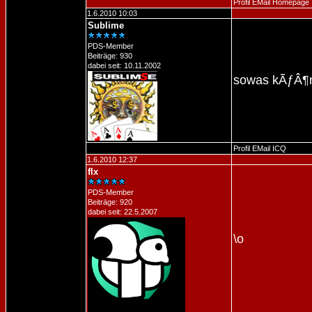
Profil
EMail
Homepage
1.6.2010 10:03
Sublime
PDS-Member
Beiträge: 930
dabei seit: 10.11.2002
sowas kÃƒÂ¶nn
Profil
EMail
ICQ
1.6.2010 12:37
flx
PDS-Member
Beiträge: 920
dabei seit: 22.5.2007
\o