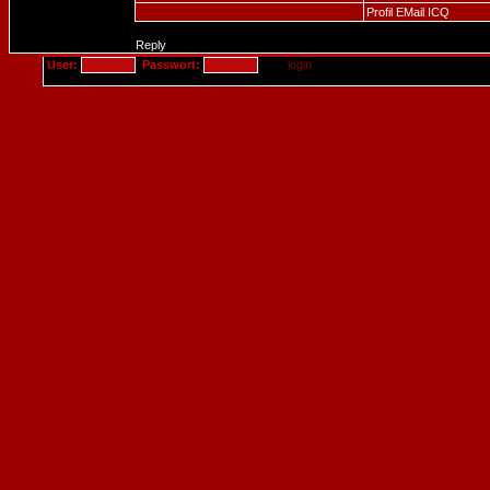
Profil
EMail
ICQ
Reply
User:
Passwort: