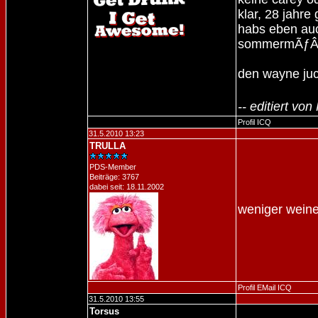
klar, 28 jahr
habs eben au
sommermÃƒÂ¤r
den wayne juc
-- editiert vo
Profil
ICQ
31.5.2010 13:23
TRULLA
PDS-Member
Beiträge: 3767
dabei seit: 18.11.2002
weniger weine
Profil
EMail
ICQ
31.5.2010 13:55
Torsus