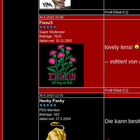
Profil
EMail
ICQ
30.5.2010 10:05
FiesuS
Super Moderator
Beiträge: 7620
dabei seit: 10.11.2002
lovely lena!
-- editiert v
Profil
EMail
ICQ
30.5.2010 12:01
Henky Panky
PDS-Member
Beiträge: 562
dabei seit: 27.5.2004
Die kann best