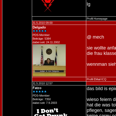
lg
Profil
Homepage
31.5.2010 09:00
Delgado
PDS-Member
@ mech
Beiträge: 5384
dabei seit: 24.11.2002
sie wollte an
die frau klass
wennman sieht
Profil
EMail
ICQ
31.5.2010 12:57
Fatzo
das bild is ep
PDS-Member
wieso feiern di
Beiträge: 7350
dabei seit: 7.9.2003
hat die was t
pflegen, sagen
keine carey o