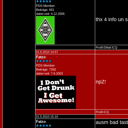
PDS-Member
Beiträge: 661
dabei seit: 4.12.2006
thx 4 info un 
Profil
EMail
ICQ
31.5.2010 14:57
Fatzo
PDS-Member
Beiträge: 7350
dabei seit: 7.9.2003
npZ!
Profil
ICQ
31.5.2010 15:10
Fatzo
ausm bad tas