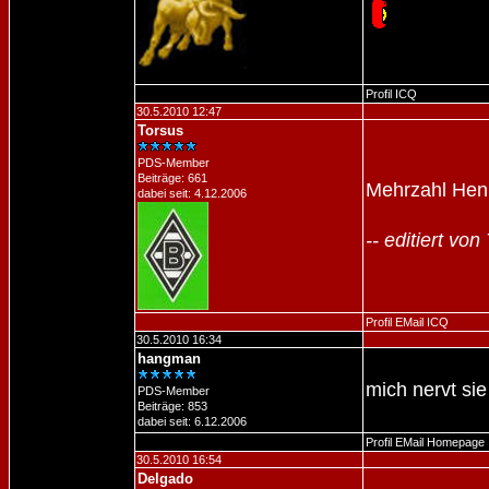
Profil
ICQ
30.5.2010 12:47
Torsus
PDS-Member
Beiträge: 661
Mehrzahl Henk
dabei seit: 4.12.2006
-- editiert vo
Profil
EMail
ICQ
30.5.2010 16:34
hangman
mich nervt sie
PDS-Member
Beiträge: 853
dabei seit: 6.12.2006
Profil
EMail
Homepage
30.5.2010 16:54
Delgado