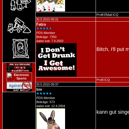
Profil
EMail
ICQ
30.5.2010 09:31
Fatzo
PDS-Member
Beiträge: 7350
dabei seit: 7.9.2003
Bitch, I'll put
Profil
ICQ
30.5.2010 09:37
tim
PDS-Member
Beiträge: 573
dabei seit: 12.4.2004
kann gut sing