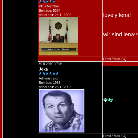
PDS-Member
Beiträge: 5384
lovely lena!
dabei seit: 24.11.2002
wir sind lena!!!
Profil
EMail
ICQ
30.5.2010 17:04
Joka
Administrator
Beiträge: 1968
dabei seit: 25.11.2002
Profil
EMail
ICQ