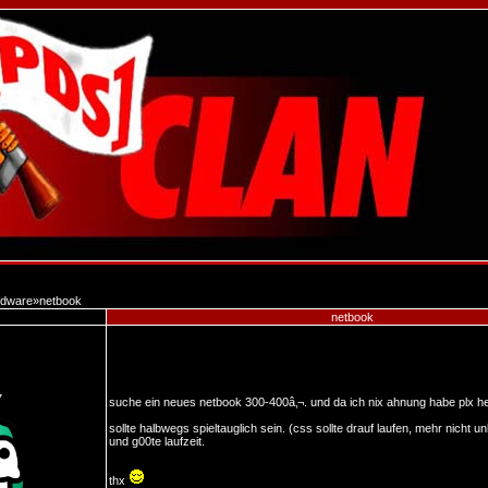
dware
»
netbook
netbook
7
suche ein neues netbook 300-400â‚¬. und da ich nix ahnung habe plx he
sollte halbwegs spieltauglich sein. (css sollte drauf laufen, mehr nicht un
und g00te laufzeit.
thx