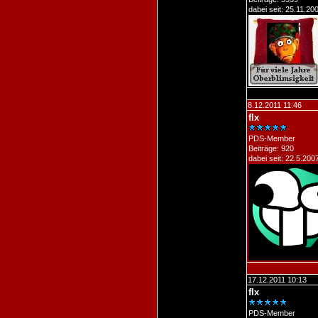
dabei seit: 25.11.20
8.12.2011 11:46
flx
PDS-Member
Beiträge: 920
dabei seit: 22.5.200
17.12.2011 10:13
flx
PDS-Member