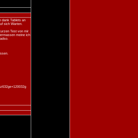
h dank Tablets an
uf sich Warten.
kurzen Test von mir
igermassen meine ich
radso.
assen.
r+nz632ge+120032g