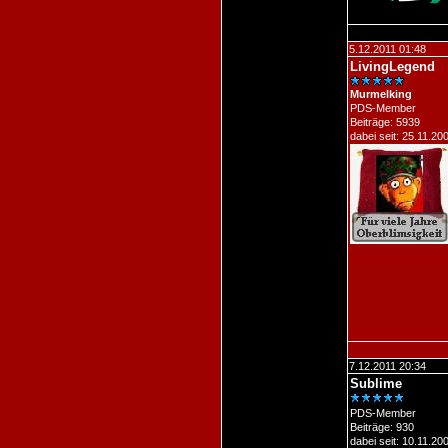
5.12.2011 01:48
LivingLegend
Murmelking
PDS-Member
Beiträge: 5939
dabei seit: 25.11.20
7.12.2011 20:34
Sublime
PDS-Member
Beiträge: 930
dabei seit: 10.11.20