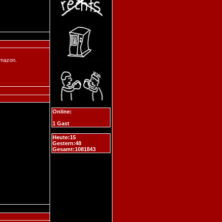
Amazon.
Online:
1 Gast
Heute:15
Gestern:48
Gesamt:1081843