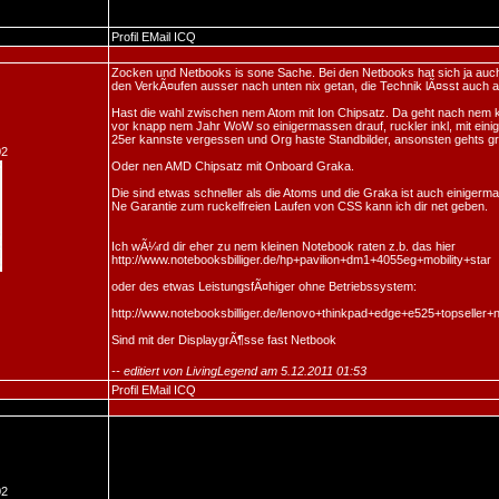
Profil
EMail
ICQ
Zocken und Netbooks is sone Sache. Bei den Netbooks hat sich ja auc
den VerkÃ¤ufen ausser nach unten nix getan, die Technik lÃ¤sst auch a
Hast die wahl zwischen nem Atom mit Ion Chipsatz. Da geht nach nem 
vor knapp nem Jahr WoW so einigermassen drauf, ruckler inkl, mit ein
25er kannste vergessen und Org haste Standbilder, ansonsten gehts g
02
Oder nen AMD Chipsatz mit Onboard Graka.
Die sind etwas schneller als die Atoms und die Graka ist auch einigerm
Ne Garantie zum ruckelfreien Laufen von CSS kann ich dir net geben.
Ich wÃ¼rd dir eher zu nem kleinen Notebook raten z.b. das hier
http://www.notebooksbilliger.de/hp+pavilion+dm1+4055eg+mobility+star
oder des etwas LeistungsfÃ¤higer ohne Betriebssystem:
http://www.notebooksbilliger.de/lenovo+thinkpad+edge+e525+topselle
Sind mit der DisplaygrÃ¶sse fast Netbook
-- editiert von LivingLegend am 5.12.2011 01:53
Profil
EMail
ICQ
02