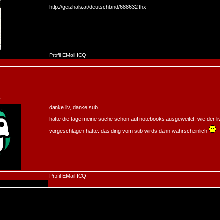
http://geizhals.at/deutschland/688632
thx
Profil
EMail
ICQ
7
danke liv, danke sub.
hatte die tage meine suche schon auf notebooks ausgeweitet, wie der li
vorgeschlagen hatte. das ding vom sub wirds dann wahrscheinlich
Profil
EMail
ICQ