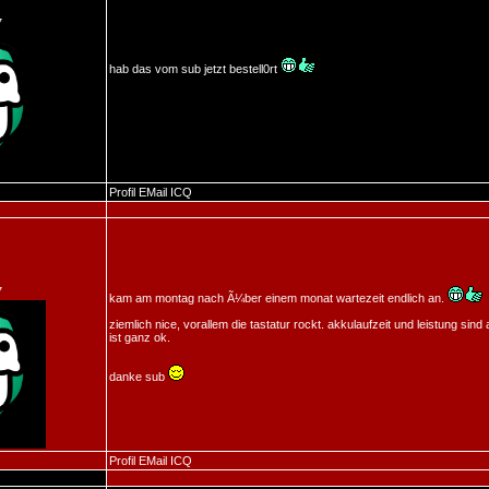
7
hab das vom sub jetzt bestell0rt
Profil
EMail
ICQ
7
kam am montag nach Ã¼ber einem monat wartezeit endlich an.
ziemlich nice, vorallem die tastatur rockt. akkulaufzeit und leistung sind 
ist ganz ok.
danke sub
Profil
EMail
ICQ