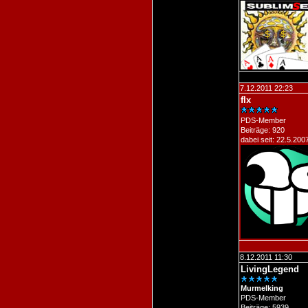
7.12.2011 22:23
flx
PDS-Member
Beiträge: 920
dabei seit: 22.5.200
8.12.2011 11:30
LivingLegend
Murmelking
PDS-Member
Beiträge: 5939