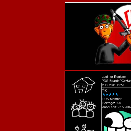
Login
or
Register
PDS-Board
»
PC
»
Har
2.12.2011 19:51
flx
PDS-Member
Beiträge: 920
dabei seit: 22.5.200