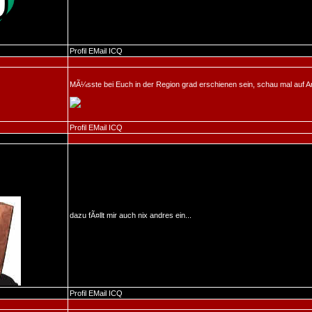
Profil
EMail
ICQ
MÃ¼sste bei Euch in der Region grad erschienen sein, schau mal auf 
Profil
EMail
ICQ
dazu fÃ¤llt mir auch nix andres ein...
Profil
EMail
ICQ