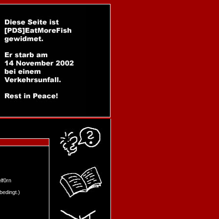
lf0rn
bedingt.)