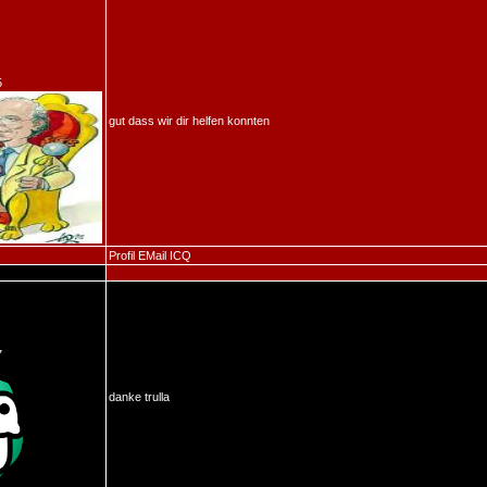
5
gut dass wir dir helfen konnten
Profil
EMail
ICQ
7
danke trulla