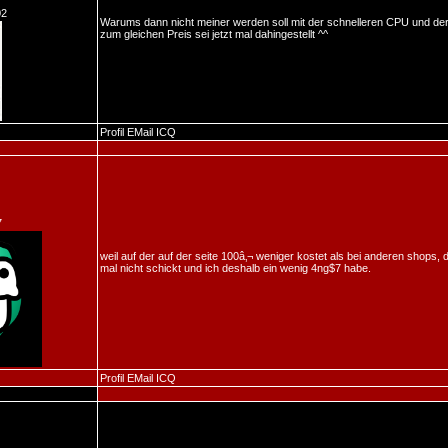
02
Warums dann nicht meiner werden soll mit der schnelleren CPU und de
zum gleichen Preis sei jetzt mal dahingestellt ^^
Profil
EMail
ICQ
7
weil auf der auf der seite 100â‚¬ weniger kostet als bei anderen shops,
mal nicht schickt und ich deshalb ein wenig 4ng$7 habe.
Profil
EMail
ICQ