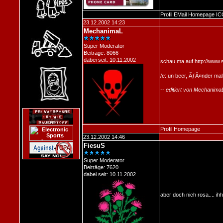
Profil
EMail
Homepage
IC
23.12.2002 14:23
MechanimaL
Super Moderator
Beiträge: 8066
dabei seit: 10.11.2002
schau ma auf
http://www.
/e: un beer, ÃƒÂ¤nder mal
-- editiert von Mechanim
Profil
Homepage
23.12.2002 14:46
FiesuS
Super Moderator
Beiträge: 7620
dabei seit: 10.11.2002
aber doch nich rosa.... ih