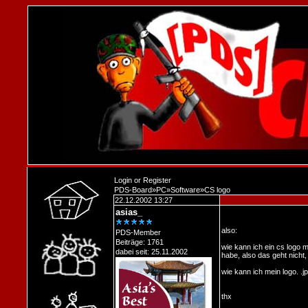
Login
or
Register
PDS-Board
»
PC
»
Software
»
CS logo
22.12.2002 13:27
asias_
also:
PDS-Member
Beiträge: 1761
wie kann ich ein cs logo m
dabei seit: 25.11.2002
habe, also das geht nicht,
wie kann ich mein logo. 
thx