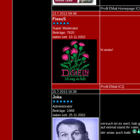
Profil
EMail
Homepage
IC
13.7.2013 09:48
FiesuS
Super Moderator
Beiträge: 7620
dabei seit: 10.11.2002
hi asias!
Profil
EMail
ICQ
15.7.2013 16:38
Joka
Administrator
Beiträge: 1968
dabei seit: 25.11.2002
versuch ist es wert, hab 
auf einmal stand ihr vater,
der asias auch bald.