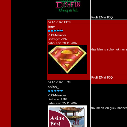
Profil
EMail
ICQ
23.12.2002 14:59
term
PDS-Member
Beiträge: 2937
dabei seit: 20.11.2002
das blau is schon ok nur a 
Profil
EMail
ICQ
23.12.2002 21:40
asias_
PDS-Member
Beiträge: 1761
dabei seit: 25.11.2002
thx mech ich guck nacher