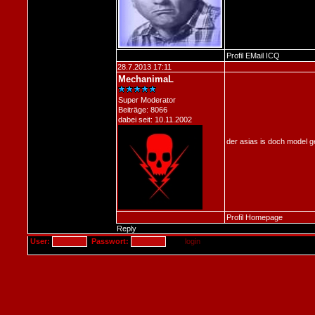
Profil
EMail
ICQ
28.7.2013 17:11
MechanimaL
Super Moderator
Beiträge: 8066
dabei seit: 10.11.2002
der asias is doch model 
Profil
Homepage
Reply
User:
Passwort: