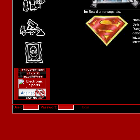
Im Board unterwegs als:
Nam
Beitr
Rang
dabei
letz
letzt
User:
Passwort: