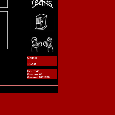
Online:
1 Gast
Heute:46
Gestern:48
Gesamt:1081826