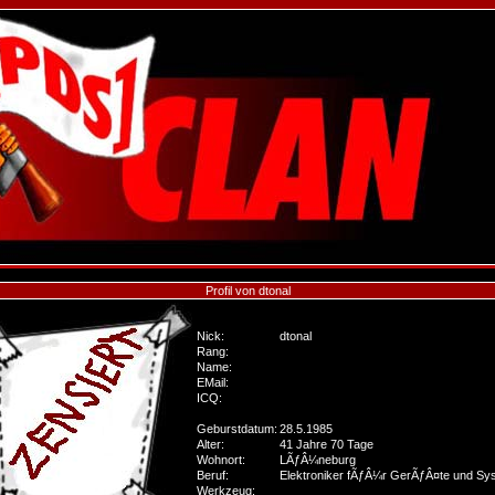
Profil von dtonal
Nick:
dtonal
Rang:
Name:
EMail:
ICQ:
Geburstdatum:
28.5.1985
Alter:
41 Jahre 70 Tage
Wohnort:
LÃƒÂ¼neburg
Beruf:
Elektroniker fÃƒÂ¼r GerÃƒÂ¤te und Sy
Werkzeug: