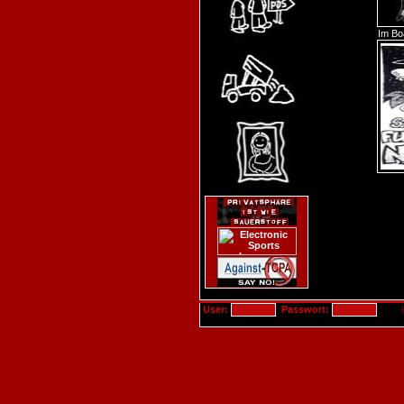
Im Bo
User:
Passwort: