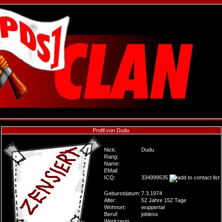
Profil von Dudu
Nick:
Dudu
Rang:
Name:
EMail:
ICQ:
334999535
Geburstdatum:
7.3.1974
Alter:
52 Jahre 152 Tage
Wohnort:
wuppertal
Beruf:
jobless
Werkzeug: