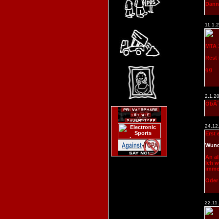
Dann
11.1.
MTA 1
Rest
gg
2.1.2
ObÂ´
24.12
Erst 
Wund
An al
Ich w
immer
Oder 
22.11