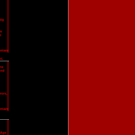
tig
in
e
ntare
aL
te
und
rors,
ntare
u
 Age