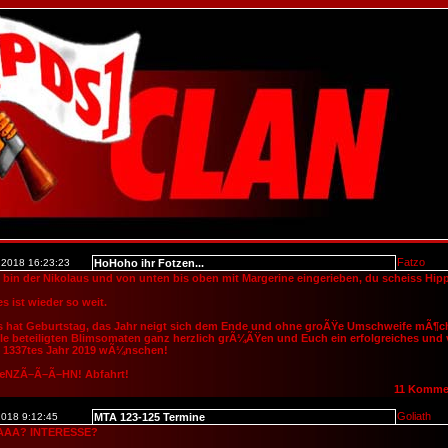
Fatzo
.2018 16:23:23
HoHoho ihr Fotzen...
ch bin der Nikolaus und von unten bis oben mit Margerine eingerieben, du scheiss Hipp
es ist wieder so weit.
s hat Geburtstag, das Jahr neigt sich dem Ende und ohne groÃŸe Umschweife mÃ¶c
lle beteiligten Blimsomaten ganz herzlich grÃ¼ÃŸen und Euch ein erfolgreiches und 
m 1337tes Jahr 2019 wÃ¼nschen!
NZÃ–Ã–Ã–HN! Abfahrt!
11 Komme
Goliath
2018 9:12:45
MTA 123-125 Termine
AA? INTERESSE?