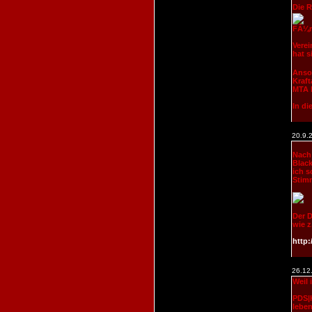
Die R
FÃ¼r 
Verei
hat s
Anson
Kraft
MTA 
In di
20.9.
Nach 
Black
ich s
Stim
Der D
wie z
http:
26.12
Weil 
PDS|K
lebe