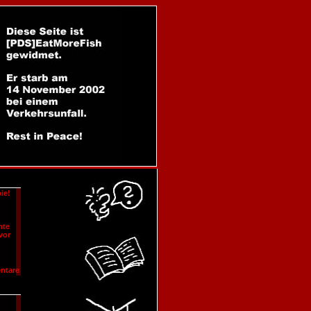
ie!
hte
vor
ntare