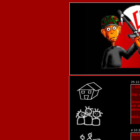
25.12
... i
Jap, 
Jesu
ich a
alle
NEÃœ
4.10.
NAAA