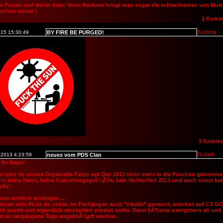
s Forum und denkt dran: Vorm Rechner kriegt man sogar die schlechtesten von Mutt
zchen runter !
1 Komm
Sublime
015 15:30:49
BY FIRE BE PURGED!
3 Komme
Goliath
.2013 4:23:59
neues vom PDS Clan
 ihr Naps!
hr seht ist unsere Orgamade Fatzo seit Dez 2012 nicht mehr in die Puschen gekomme
 => keine News, keine GeburtstagsgrÃ¼ÃŸe, kein Ho!Ho!Ho! 2013 und auch sonst kei
itz!
um wirklich wichtigen....
tan sehr IN ist de_cbble, im Fachjargon auch "zibaibl" genannt, welches auf CS G
ert wurde und eigentlich einstudiert werden sollte. Dann kÃ¶nnte wenigstens ab und
er an vergangene Tage angeknÃ¼pft werden.