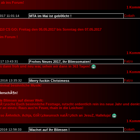
 ab ins Forum!
1 Komm
Goliath
2017 11:01:14
MTA im Mai ist geb00cht !
10 CS GO: Freitag den 05.05.2017 bis Sonntag den 07.05.2017
 im Forum !
1 Komm
Fatzo
017 13:43:31
Frohes Neues 2017, ihr Blimsomaten!
s dann froh und neu war, sehen wir dann in 363 Tagen!
1 Komm
Fatzo
.2016 13:35:32
Merry fuckin Christmess
einmal besinnliche Musik!
erschÃ¶n!
le Blimsen auf dieser Welt:
Ã¼nsche Euch besinnliche Festtage, rutscht ordentlich rein ins neue Jahr und denkt
 an eines: Raus aus'm Feuer, rhain in die Leichen!
so Ã¤hnlich. Achja, GlÃ¼ckwunsch natÃ¼rlich an JesuZ, Halleluja!
1 Komm
Goliath
.2016 12:58:33
Wachet auf Ihr Blimsen !