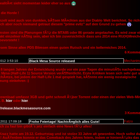
ealitÃ¤t sieht momentan leider eher so aus
die Horde !
nzelt wird auch von dunklen, bÃ¶sen MÃ¤chten aus der Diablo Welt berichtet. So rich
ich aber noch niemand getraut diesem "prime evilz" auf den Grund zu gehen
.
sten sind die Planungen fÃ¼r die MTA85 oder 86 gerade angelaufen. Es wird zwar e
akt einzelner nÃ¶tig sein, aber ich bin zuversichtlich dass uns 2014 eine RU(H)Mreich
bevorsteht !
esem Sinne allen PDS Blimsen einen guten Rutsch und ein kellerreiches 2014.
6 Komme
Mechanim
2012 3:53:10
Black Mesa Source released
8 langen Jahren der Entwicklung wurde vor ein paar Tagen die minutiÃ¶s nachgebau
 Mesa (Half-Life 1) Source Version verÃ¶ffentlicht. Erste Kritiken lesen sich sehr gut 
chÃ¤tze, bei jedem der Half-Life 1 mal gespielt hat, kÃ¶nnte ein wenig nostalgische
mung einkehren :)
ownload umfasst 3GB und geht schnell Ã¼ber Torrent oder einen der vielen Web-Mir
. B.
hier
oder
hier
.
//release.blackmesasource.com
3 Komme
Fatzo
.2011 17:09:18
Frohe Feiertage! NachtrÃ¤glich alles Gute!
ich zu faul bin gibtÂ´s jetz einfach eine News fÃ¼r alles!
razz hatte am 19.12. Geburtstag und ist stolze 33 Jahre alt geworden. Hoch sollst d
n! AuÃŸerdem konnte er das Comeback des Jahres feiern, indem er hinterrÃ¼cks das