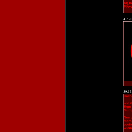
Ab in
PlÃ¤t
4.7.2
29.12
Hallo
wie i
Ergo
Mump
Nun z
Momen
porti
wied