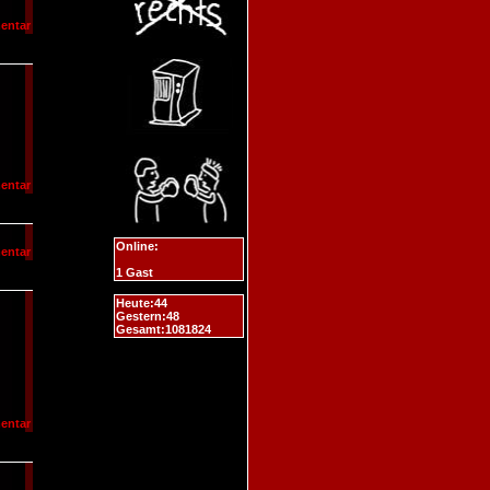
entar
entar
Online:
entar
1 Gast
Heute:44
Gestern:48
Gesamt:1081824
entar