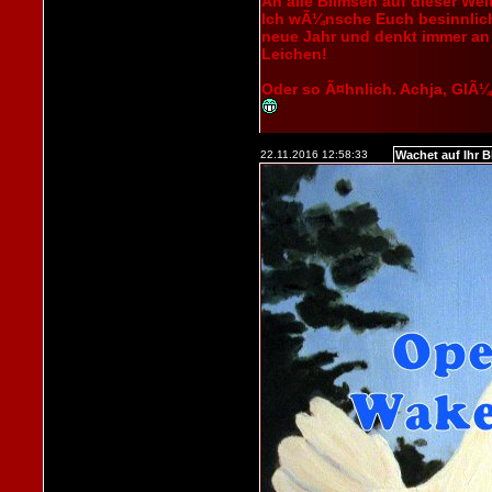
An alle Blimsen auf dieser Wel
Ich wÃ¼nsche Euch besinnliche
neue Jahr und denkt immer an 
Leichen!
Oder so Ã¤hnlich. Achja, GlÃ¼
22.11.2016 12:58:33
Wachet auf Ihr B