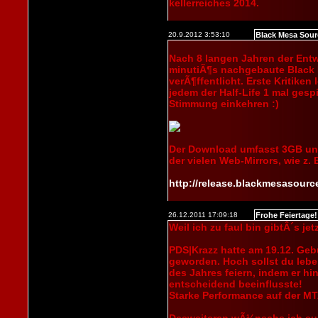
kellerreiches 2014.
20.9.2012 3:53:10
Black Mesa Sour
Nach 8 langen Jahren der Entw
minutiÃ¶s nachgebaute Black M
verÃ¶ffentlicht. Erste Kritiken
jedem der Half-Life 1 mal gesp
Stimmung einkehren :)
Der Download umfasst 3GB und
der vielen Web-Mirrors, wie z. 
http://release.blackmesasour
26.12.2011 17:09:18
Frohe Feiertage!
Weil ich zu faul bin gibtÂ´s je
PDS|Krazz hatte am 19.12. Gebu
geworden. Hoch sollst du leb
des Jahres feiern, indem er hi
entscheidend beeinflusste!
Starke Performance auf der MT