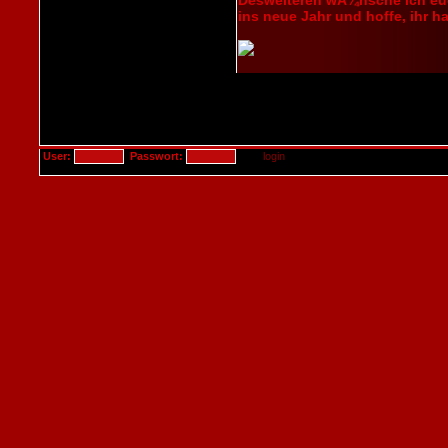
Desweiteren wÃ¼nsche ich euc
ins neue Jahr und hoffe, ihr h
User:
Passwort: