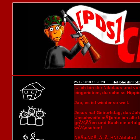
25.12.2018 16:23:23
HoHoho ihr Fotze
... ich bin der Nikolaus und v
eingerieben, du scheiss Hippie
Jap, es ist wieder so weit.
Jesus hat Geburtstag, das Ja
Umschweife mÃ¶chte ich alle b
grÃ¼ÃŸen und Euch ein erfolgr
wÃ¼nschen!
NEÃœNZÃ–Ã–Ã–HN! Abfahrt!