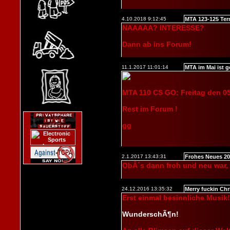
4.10.2018 9:12:45
MTA 123-125 Ter
NAAAAA? INTERESSE?
Dann ab ins Forum!
11.1.2017 11:01:14
MTA im Mai ist g
MTA 110 CS GO: Freitag den 05
Rest im Forum !
gg
2.1.2017 13:43:31
Frohes Neues 20
ObÂ´s dann froh und neu war,
24.12.2016 13:35:32
Merry fuckin Ch
Erst einmal besinnliche Musik!
WunderschÃ¶n!