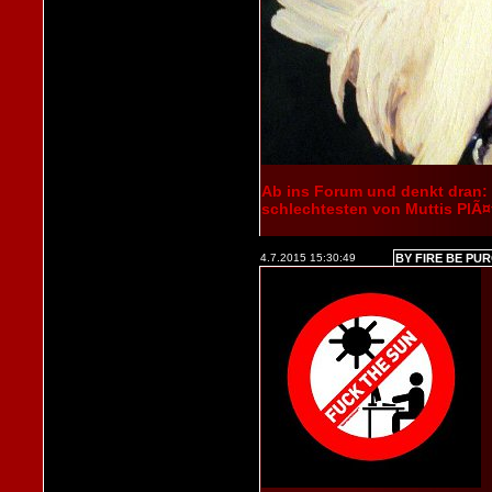
Ab ins Forum und denkt dran:
schlechtesten von Muttis PlÃ¤
4.7.2015 15:30:49
BY FIRE BE PU