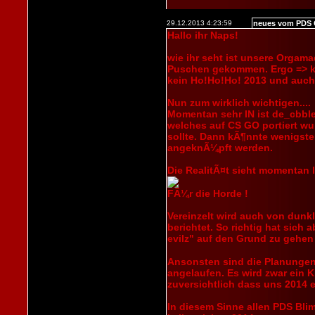
29.12.2013 4:23:59
neues vom PDS 
Hallo ihr Naps!
wie ihr seht ist unsere Orgama
Puschen gekommen. Ergo => k
kein Ho!Ho!Ho! 2013 und auch
Nun zum wirklich wichtigen....
Momentan sehr IN ist de_cbble
welches auf CS GO portiert wu
sollte. Dann kÃ¶nnte wenigst
angeknÃ¼pft werden.
Die RealitÃ¤t sieht momentan 
FÃ¼r die Horde !
Vereinzelt wird auch von dunk
berichtet. So richtig hat sich
evilz" auf den Grund zu gehe
Ansonsten sind die Planungen
angelaufen. Es wird zwar ein Kr
zuversichtlich dass uns 2014 
In diesem Sinne allen PDS Bli