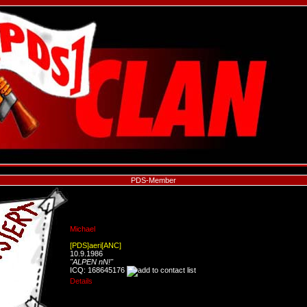
PDS-Member
Michael
[PDS]aeri[ANC]
10.9.1986
"ALPEN nN!"
ICQ: 168645176
Details