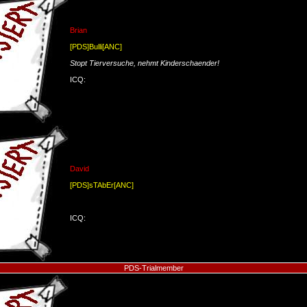
Brian
[PDS]Bulli[ANC]
Stopt Tierversuche, nehmt Kinderschaender!
ICQ:
David
[PDS]sTAbEr[ANC]
ICQ:
PDS-Trialmember