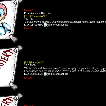
David C.
Provokateur + Rekruter
[PDS]Centurio[ANC]
1.5.1968
"Joka is meine mudda...und wenn seine Kugel net reicht..gibts von mir 
ICQ: 137019699
Details
[PDS]Fatzo[ANC]
18.3.1989
""Liebe ist ein definierbar amortisierter peripherer Komplex, der im psyc
Egozentrum das "es ist so gut zu f*****"-GefÃƒÆ’Ã‚Â¼hl auslÃƒÆ’Ã‚Â¶s
ICQ: 229833234
Details