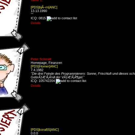
Viktor Z.
[PDS]bjÃ–rn[ANC]
13.13.1990
""
ICQ: 0815
Details
Peter Schmidt
Homepage, Finanzen
[PDS]Homer[ANC]
7.4.1982
"Die drei Feinde des Programmierers: Sonne, Frischluft und dieses sch
GebrÃƒÆ’Ã‚Â¼ll der VÃƒÆ’Ã‚Â¶gel."
ICQ: 105742204
Details
[PDS]koral55[ANC]
0.0.0