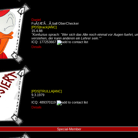
Daniel
FuÃƒÆ’Ã…Â¸ball OberChecker
[PDS]track[ANC]
15.4.88
"Konfuzius sprach: "Wer sich das Alte noch einmal vor Augen fuehrt, 
verstehen, der kann anderen ein Lehrer sein.""
ICQ: 177253667
Details
[PDS]TRULLA[ANC]
9.3.1979
""
ICQ: 489370119
Details
Special-Member