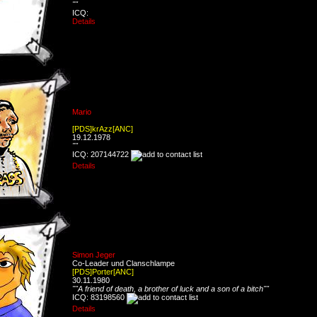
""
ICQ:
Details
Mario
[PDS]krAzz[ANC]
19.12.1978
""
ICQ: 207144722
Details
Simon Jeger
Co-Leader und Clanschlampe
[PDS]Porter[ANC]
30.11.1980
""A friend of death, a brother of luck and a son of a bitch""
ICQ: 83198560
Details