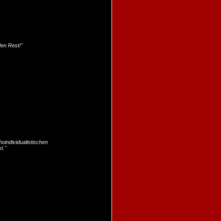
den Rest!"
hoindividualistischen
t."