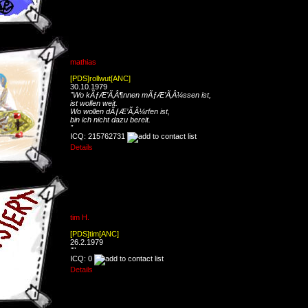
mathias
[PDS]rollwut[ANC]
30.10.1979
"Wo kÃƒÆ’Ã‚Â¶nnen mÃƒÆ’Ã‚Â¼ssen ist,
ist wollen weit.
Wo wollen dÃƒÆ’Ã‚Â¼rfen ist,
bin ich nicht dazu bereit.
"
ICQ: 215762731
Details
tim H.
[PDS]tim[ANC]
26.2.1979
""
ICQ: 0
Details