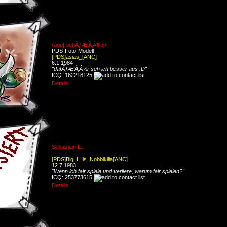
raou| schÃƒÆ’Ã‚Â¶lch
PDS-Foto-Modell
[PDS]asias_[ANC]
6.1.1984
"dafÃƒÆ’Ã‚Â¼r seh ich besser aus :D"
ICQ: 162218125
Details
Sebastian L.
[PDS]Big_L_is_Nobbikilla[ANC]
12.7.1983
"Wenn ich fair spiele und verliere, warum fair spielen?"
ICQ: 253773615
Details